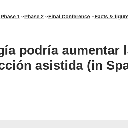
Phase 1
Phase 2
Final Conference
Facts & figur
ía podría aumentar l
cción asistida (in Sp