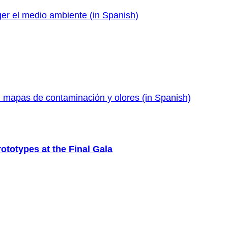
eger el medio ambiente (in Spanish)
apas de contaminación y olores (in Spanish)
totypes at the Final Gala