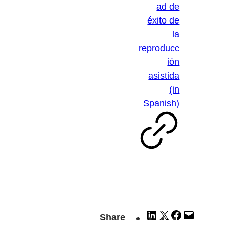
ad de
éxito de
la
reproducc
ión
asistida
(in
Spanish)
Share
Share
Share
Email
Share