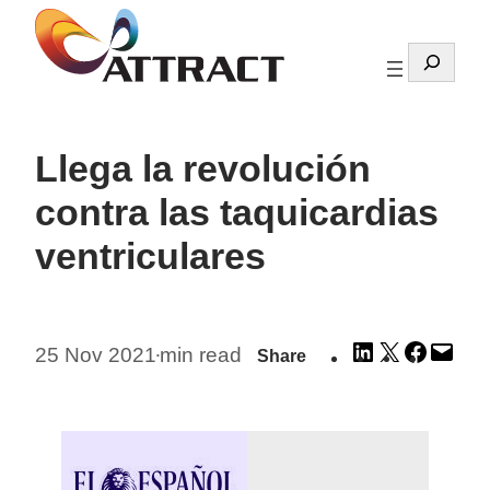
Skip
to
Search
content
Llega la revolución
contra las taquicardias
ventriculares
Share
Share
Share
Emai
25 Nov 2021
min read
Share
•
on
on
on
this
LinkedIn
X
Facebo
Pag