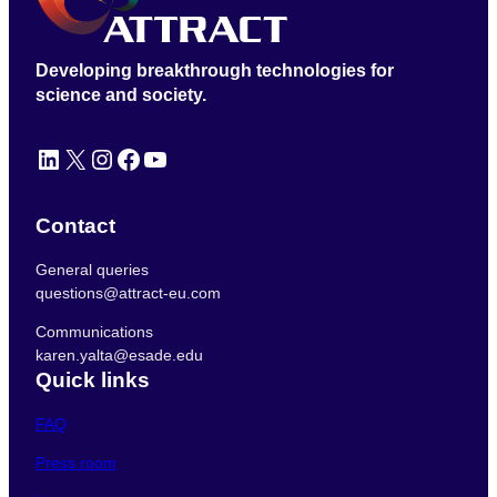
Developing breakthrough technologies for
science and society.
LinkedIn
X
Instagram
Facebook
YouTube
Contact
General queries
questions@attract-eu.com
Communications
karen.yalta@esade.edu
Quick links
FAQ
Press room