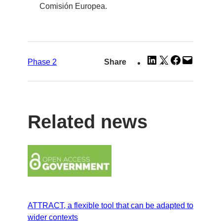
Comisión Europea.
Share
Share
Share
Email
Phase 2
Share
on
on
on
this
LinkedIn
X
Facebook
Page
Related news
ATTRACT, a flexible tool that can be adapted to
wider contexts