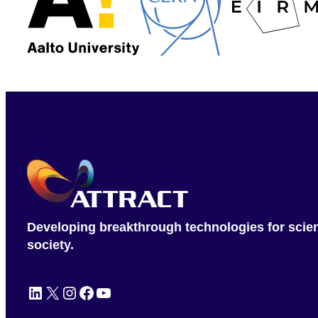
Developing breakthrough technologies for scie
society.
LinkedIn
X
Instagram
Facebook
YouTube