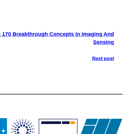
ks 170 Breakthrough Concepts In Imaging And
Sensing
Next post