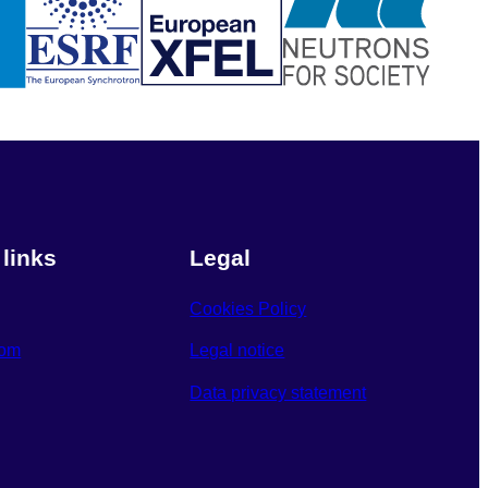
 links
Legal
Cookies Policy
oom
Legal notice
Data privacy statement