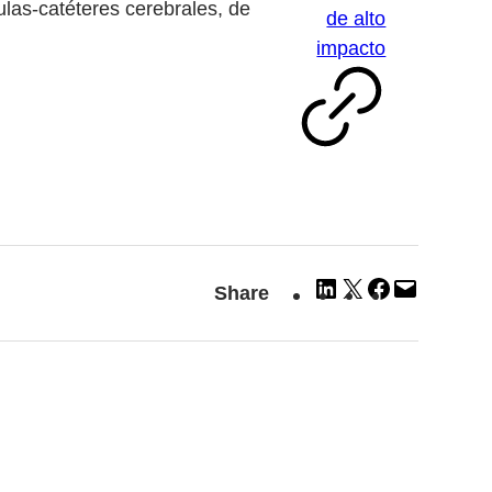
ulas-catéteres cerebrales, de
de alto
impacto
Share
Share
Share
Email
Share
on
on
on
this
LinkedIn
X
Facebook
Page