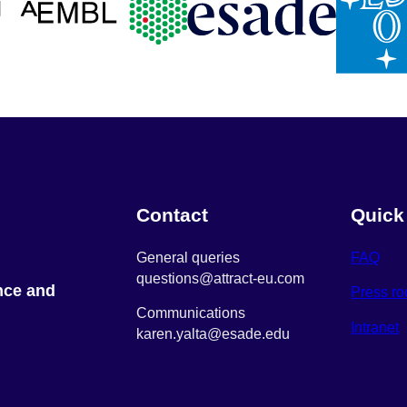
Contact
Quick
General queries
FAQ
questions@attract-eu.com
nce and
Press r
Communications
Intranet
karen.yalta@esade.edu