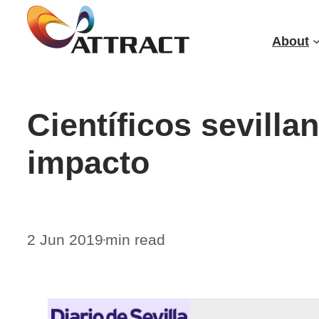
Skip
to
About
content
Científicos sevilla
impacto
2 Jun 2019
min read
•