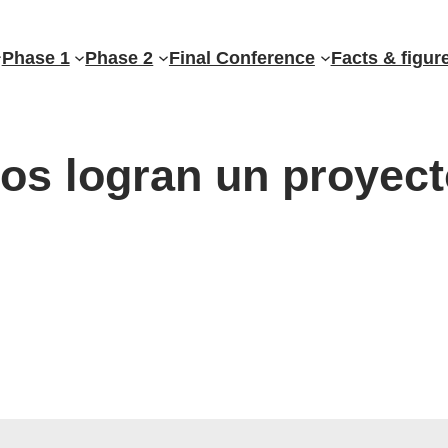
Phase 1
Phase 2
Final Conference
Facts & figur
nos logran un proyec